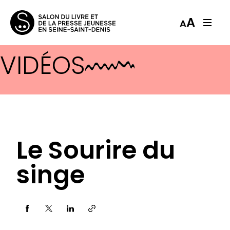
A
A
VIDÉOS
Le Sourire du
singe
Partager via