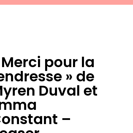
 Merci pour la
endresse » de
yren Duval et
Emma
onstant –