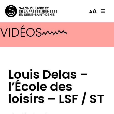
A
A
VIDÉOS
Louis Delas –
l’École des
loisirs – LSF / ST