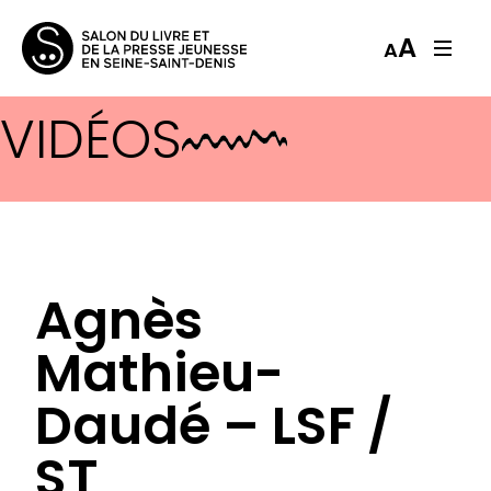
A
A
VIDÉOS
Agnès
Mathieu-
Daudé – LSF /
ST