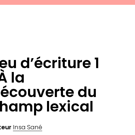
eu d’écriture 1
 À la
écouverte du
hamp lexical
teur
Insa Sané