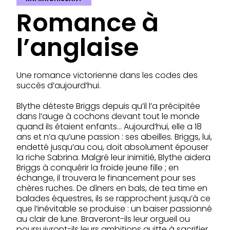
Romance à
l’anglaise
Une romance victorienne dans les codes des
succès d’aujourd’hui.
Blythe déteste Briggs depuis qu’il l’a précipitée
dans l’auge à cochons devant tout le monde
quand ils étaient enfants… Aujourd’hui, elle a 18
ans et n’a qu’une passion : ses abeilles. Briggs, lui,
endetté jusqu’au cou, doit absolument épouser
la riche Sabrina. Malgré leur inimitié, Blythe aidera
Briggs à conquérir la froide jeune fille ; en
échange, il trouvera le financement pour ses
chères ruches. De dîners en bals, de tea time en
balades équestres, ils se rapprochent jusqu’à ce
que l’inévitable se produise : un baiser passionné
au clair de lune. Braveront-ils leur orgueil ou
poursuivront-ils leurs ambitions quitte à sacrifier