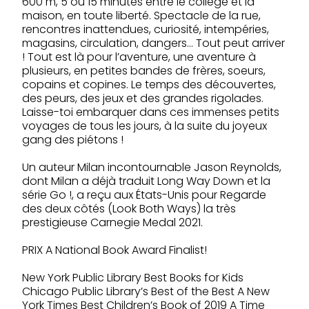
600 m, 5 ou 15 minutes entre le collège et la
maison, en toute liberté. Spectacle de la rue,
rencontres inattendues, curiosité, intempéries,
magasins, circulation, dangers… Tout peut arriver
! Tout est là pour l’aventure, une aventure à
plusieurs, en petites bandes de frères, soeurs,
copains et copines. Le temps des découvertes,
des peurs, des jeux et des grandes rigolades.
Laisse-toi embarquer dans ces immenses petits
voyages de tous les jours, à la suite du joyeux
gang des piétons !
Un auteur Milan incontournable Jason Reynolds,
dont Milan a déjà traduit Long Way Down et la
série Go !, a reçu aux États-Unis pour Regarde
des deux côtés (Look Both Ways) la très
prestigieuse Carnegie Medal 2021.
PRIX A National Book Award Finalist!
New York Public Library Best Books for Kids
Chicago Public Library’s Best of the Best A New
York Times Best Children’s Book of 2019 A Time