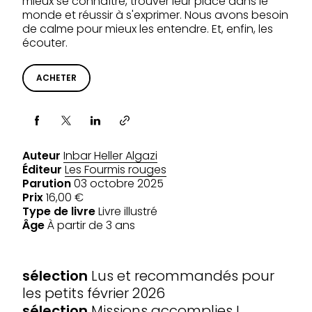
mieux se connaître, trouver leur place dans le
monde et réussir à s'exprimer. Nous avons besoin
de calme pour mieux les entendre. Et, enfin, les
écouter.
ACHETER
Partager via
Auteur
Inbar Heller Algazi
Éditeur
Les Fourmis rouges
Parution
03 octobre 2025
Prix
16,00 €
Type de livre
Livre illustré
Âge
À partir de 3 ans
SÉLECTIONS
sélection
Lus et recommandés pour
les petits février 2026
sélection
Missions accomplies !