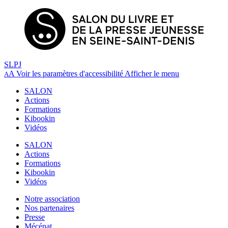
SLPJ
A
Voir les paramètres d'accessibilité
Afficher le menu
A
SALON
Actions
Formations
Kibookin
Vidéos
SALON
Actions
Formations
Kibookin
Vidéos
Notre association
Nos partenaires
Presse
Mécénat