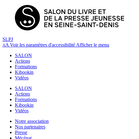
SLPJ
A
Voir les paramètres d'accessibilité
Afficher le menu
A
SALON
Actions
Formations
Kibookin
Vidéos
SALON
Actions
Formations
Kibookin
Vidéos
Notre association
Nos partenaires
Presse
Mécénat