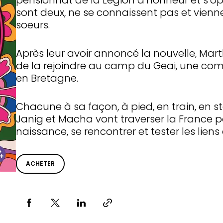
pensionnat de la Légion d’honneur et s’op
sont deux, ne se connaissent pas et vienn
soeurs.
Après leur avoir annoncé la nouvelle, Mar
de la rejoindre au camp du Geai, une co
en Bretagne.
Chacune à sa façon, à pied, en train, en 
Janig et Macha vont traverser la France po
naissance, se rencontrer et tester les lien
ACHETER
Partager via