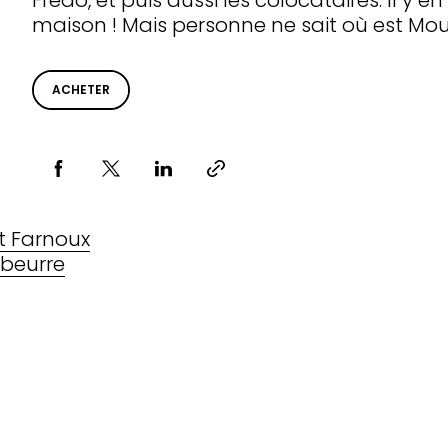
Frédo, et puis aussi les colocataires. Il y
maison ! Mais personne ne sait où est Mou
ACHETER
Partager via
 Farnoux
beurre