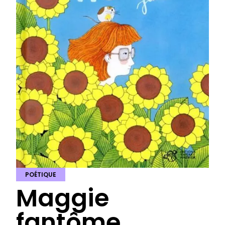
POÉTIQUE
Maggie
fantôme