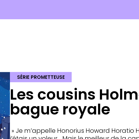
SÉRIE PROMETTEUSE
Les cousins Holme
bague royale
» Je m’appelle Honorius Howard Horatio 
j’étais un voleur… Mais le meilleur de la capi