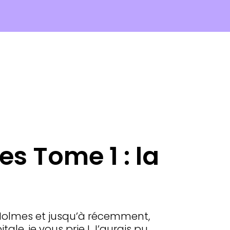
s Tome 1 : la
Holmes et jusqu’à récemment,
tale, je vous prie ! J’aurais pu