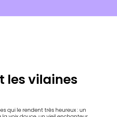
t les vilaines
oses qui le rendent très heureux : un
la voix douce, un vieil enchanteur