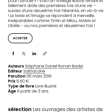
pour l’avouer.» ! Voici un florilège illustré tendre et
tellement drôle des premières fois d’une vie –
suivies d’une deuxième fois hilarante, en vis-à-vis
! Le texte et l’image se répondent à merveille,
inséparables comme Tintin et Milou, Astérix et
Obélix – ou nos premières et deuxièmes fois !
ACHETER
Partager via
Auteurs
Stéphane Daniel
Ronan Badel
Éditeur
Sarbacane
Parution
06 mars 2019
Prix
6,50 €
Type de livre
Livre illustré
Âge
À partir de 3 ans
SÉLECTIONS
sélection
Les ouvrages des artistes de