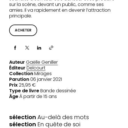
sur la scène, devant un public, comme ses
amies. Il va rapidement en devenir l’attraction
principale.
ACHETER
Partager via
Auteur
Gaëlle Geniller
Éditeur
Delcourt
Collection
Mirages
Parution
06 janvier 2021
Prix
25,95 €
Type de livre
Bande dessinée
Âge
À partir de 15 ans
SÉLECTIONS
sélection
Au-delà des mots
sélection
En quête de soi