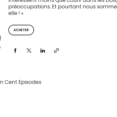
intéressent moins que courir dans les bois
préoccupations. Et pourtant nous somme
elle ! »
ACHETER
Partager via
n Cent Episodes