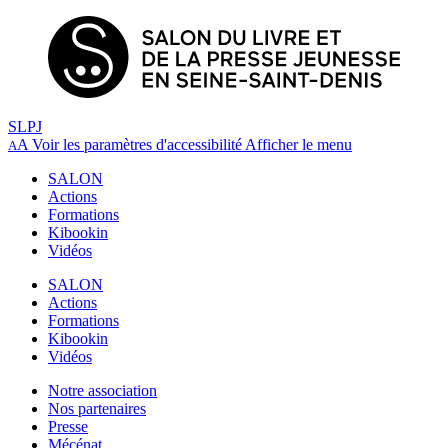
SLPJ
A
Voir les paramètres d'accessibilité
Afficher le menu
A
SALON
Actions
Formations
Kibookin
Vidéos
SALON
Actions
Formations
Kibookin
Vidéos
Notre association
Nos partenaires
Presse
Mécénat