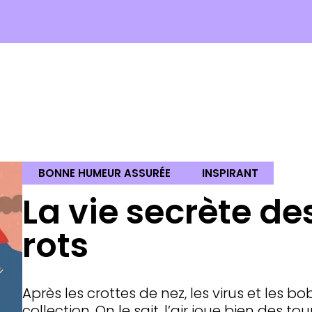
BONNE HUMEUR ASSURÉE
INSPIRANT
La vie secrète de
rots
Après les crottes de nez, les virus et les bo
collection. On le sait, l’air joue bien des t