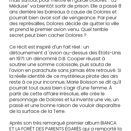
mais surtout pour mettre en garde Dolores : "La
Méduse" va bientôt sortir de prison. Elle a passé 8
ans derrière les barreaux à cause de Dolores et
pourrait bien avoir soif de vengeance. Par peur
des représailles, Dolores décide de quitter la ville
et prend le premier avion venu. Quel terrible
secret peut bien cacher Dolores ?
Ce récit est inspiré d'un fait réel : un
détournement d 'avion au-dessus des États-Unis
en 1971. Un dénommé D.B. Cooper réussit à
soutirer une somme colossale, puis sauta de
l'avion en parachute sans jamais être retrouvé. Si
la réelle identité de ce mystérieux pirate des airs
reste à ce jour inconnue, Marie Boisson se dit qu'il
pourrait tout aussi bien s'agir d'une femme. À
partir de cette affaire irrésolue, elle crée le
personnage de Dolores et lui invente une vie, un
passé et une bonne raison de vouloir disparaître
de la surface de la Terre.
Après son très remarqué premier album BIANCA
ET LA FORÊT DES PARENTS ÉGARÉS qui a remporté la