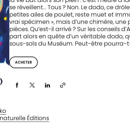
la vie bat alors son plein : c’est l’heure à
se réveillent… Tous ? Non. Le dodo, ce drôl
petites ailes de poulet, reste muet et immob
vrai spécimen », mais d’une chimère, une 
pièces. Qu’est-il arrivé ? Sur les conseils
part alors en quête d’un véritable dodo, qui
sous-sols du Muséum. Peut-être pourra-t-il
ACHETER
Partager via
lko
naturelle Éditions