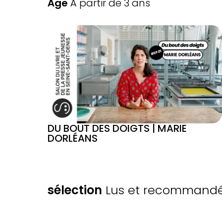
Âge
À partir de 3 ans
DU BOUT DES DOIGTS | MARIE
DORLÉANS
SÉLECTIONS
sélection
Lus et recommandés