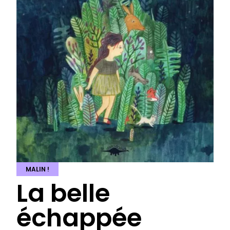
MALIN !
La belle
échappée