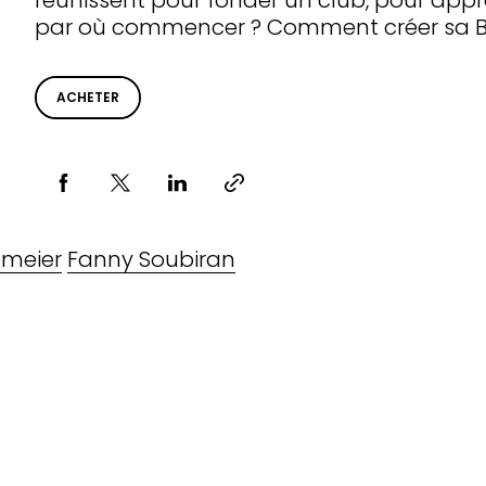
réunissent pour fonder un club, pour appre
par où commencer ? Comment créer sa B
ACHETER
Partager via
emeier
Fanny Soubiran