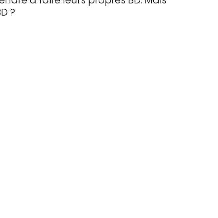
ndre à faire leurs propres BD. Mais
D ?