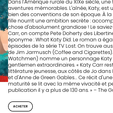
Dans l'Amérique rurale du XIXe siècle, une fr
aventures mémorables. L'aînée, Katy, est 
bien des conventions de son époque. À la f
fille nourrit une ambition secrète : accomp
chose d'absolument grandiose ! Le saviez
Carr, on compte Pete Doherty des Liberti
éponyme : What Katy Did. Le roman a égale
épisodes de la série TV Lost. On trouve aus
de Jim Jarmusch (Coffee and Cigarettes).
Watchmen) nomme un personnage Katy Ca
gentlemen extraordinaires. « Katy Carr res
littérature jeunesse, aux côtés de Jo dans
et d'Anne de Green Gables… Ce récit d'un
maturité se lit avec la même vivacité et p
publication il y a plus de 130 ans. » – The 
ACHETER