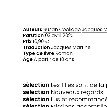
Auteurs
Susan Coolidge
Jacques M
Parution
03 avril 2025
Prix
16,90 €
Traduction
Jacques Martine
Type de livre
Roman
Âge
À partir de 10 ans
SÉLECTIONS
sélection
Les filles sont de la 
sélection
Nouveaux regards
sélection
Lus et recommandés 
sélection
Missions accomplies