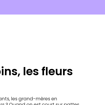
ins, les fleurs
fants, les grand-mères en
s ? Quand on est court sur pattes,