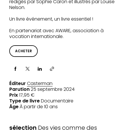
rédigés par Sophie Caron et illustrés par Louise
Nelson.
Un livre événement, un livre essentiel !
En partenariat avec AWARE, association à
vocation internationale.
ACHETER
Partager via
Éditeur
Casterman
Parution
25 septembre 2024
Prix
17,95 €
Type de livre
Documentaire
Âge
À partir de 10 ans
SÉLECTIONS
sélection
Des vies comme des