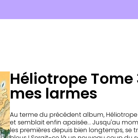
Héliotrope Tome 3
mes larmes
Au terme du précédent album, Héliotrope a
et semblait enfin apaisée… Jusqu'au momen
les premières depuis bien longtemps, se 
bleus ! Serait-ce là un nouveau coup du so