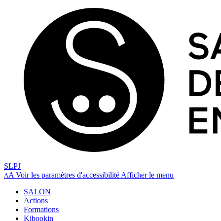
SLPJ
A
Voir les paramètres d'accessibilité
Afficher le menu
A
SALON
Actions
Formations
Kibookin