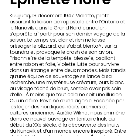
Kuujjuaq, 18 décembre 1947. Violette, pilote
assurant la liaison ae´ropostale entre l’Ontario et
le Nunavik, dans le Grand Nord canadien,
s’apprête a` partir pour son dernier voyage de la
saison. Le temps est clair et rien ne laisse
présager le blizzard, qui s’abat biento^t sur la
toundra et provoque le crash de son avion.
Prisonnie`re de la tempête, blesse´e, oscillant
entre raison et folie, Violette lutte pour survivre
dans un étrange entre deux mondes. Mais tandis
qu’une équipe de sauvetage se lance à sa
recherche, une mystérieuse créature, ours blanc
au visage tâché de brun, semble avoir pris soin
d’elle… À moins que tout cela ne soit une illusion.
Ou un délire. Rêve né d’une agonie. Fascinée par
les légendes nordiques, récits premiers et
cultures anciennes, Aurélie Wilmet nous emmène
dans ce nouvel ouvrage en territoire Inuk, au
début du XXe siècle, à la découverte des Inuits
du Nunavik et d’un monde encore inexploré. Entre