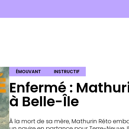
ÉMOUVANT
INSTRUCTIF
Enfermé : Mathuri
à Belle-Île
À la mort de sa mère, Mathurin Réto emb
un navire en partance pour Terre-Neuve. I