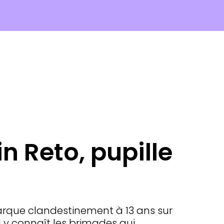
n Reto, pupille
arque clandestinement à 13 ans sur
l y connaît les brimades qui