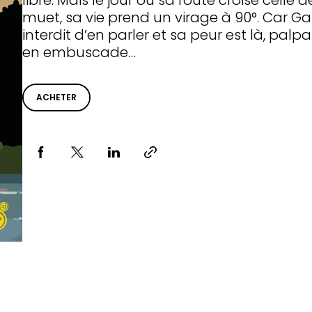
libre. Mais le jour où sa route croise celle
muet, sa vie prend un virage à 90°. Car Ga
interdit d’en parler et sa peur est là, pal
en embuscade…
ACHETER
Partager via