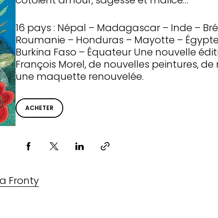
côtoient amour, sagesse et malice…
16 pays : Népal – Madagascar – Inde – Br
Roumanie – Honduras – Mayotte – Égypte 
Burkina Faso – Équateur Une nouvelle éd
François Morel, de nouvelles peintures,
une maquette renouvelée.
ACHETER
Partager via
ia Fronty