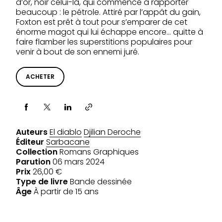
d’or, noir celui-là, qui commence à rapporter
beaucoup : le pétrole. Attiré par l’appât du gain,
Foxton est prêt à tout pour s’emparer de cet
énorme magot qui lui échappe encore… quitte à
faire flamber les superstitions populaires pour
venir à bout de son ennemi juré.
ACHETER
Partager via
Auteurs
El diablo
Djilian Deroche
Éditeur
Sarbacane
Collection
Romans Graphiques
Parution
06 mars 2024
Prix
26,00 €
Type de livre
Bande dessinée
Âge
À partir de 15 ans