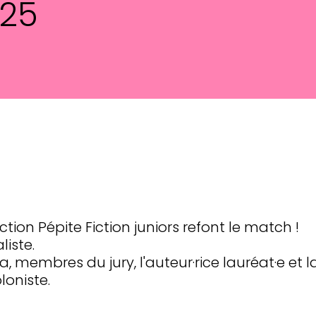
025
ction Pépite Fiction juniors refont le match !
iste.
, membres du jury, l'auteur·rice lauréat·e et 
loniste.