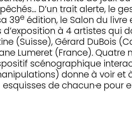
êchés… D’un trait alerte, le ge
e
sa 39
édition, le Salon du livre
d’exposition à 4 artistes qui 
ertine (Suisse), Gérard DuBois 
ane Lumeret (France). Quatre m
ispositif scénographique interac
nipulations) donne à voir et à 
es esquisses de chacun·e pour 