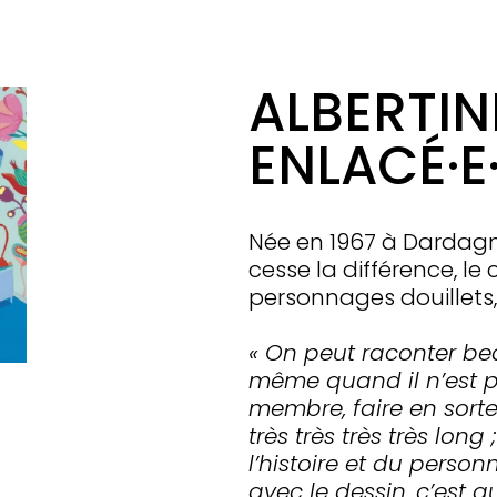
ALBERTINE
ENLACÉ·E
Née en 1967 à Dardagny
cesse la différence, le c
personnages douillets,
« On peut raconter b
même quand il n’est pa
membre, faire en sort
très très très très lo
l’histoire et du perso
avec le dessin, c’est qu