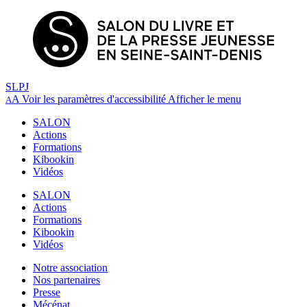
SLPJ
A
Voir les paramètres d'accessibilité
Afficher le menu
A
SALON
Actions
Formations
Kibookin
Vidéos
SALON
Actions
Formations
Kibookin
Vidéos
Notre association
Nos partenaires
Presse
Mécénat