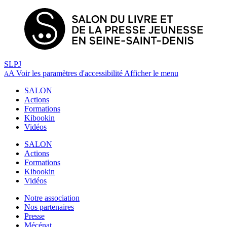
SLPJ
A
Voir les paramètres d'accessibilité
Afficher le menu
A
SALON
Actions
Formations
Kibookin
Vidéos
SALON
Actions
Formations
Kibookin
Vidéos
Notre association
Nos partenaires
Presse
Mécénat