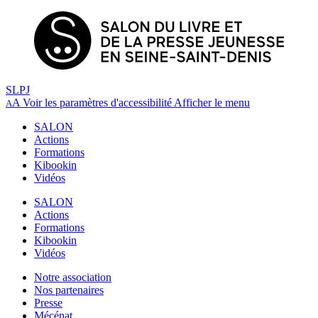
SLPJ
A
Voir les paramètres d'accessibilité
Afficher le menu
A
SALON
Actions
Formations
Kibookin
Vidéos
SALON
Actions
Formations
Kibookin
Vidéos
Notre association
Nos partenaires
Presse
Mécénat