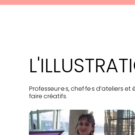
L'ILLUSTRAT
Professeur·e·s, chef·fe·s d’ateliers 
faire créatifs.